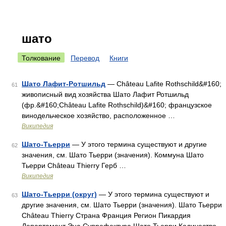
шато
Толкование
Перевод
Книги
Шато Лафит-Ротшильд
— Château Lafite Rothschild&#160;
61
живописный вид хозяйства Шато Лафит Ротшильд
(фр.&#160;Château Lafite Rothschild)&#160; французское
винодельческое хозяйство, расположенное …
Википедия
Шато-Тьерри
— У этого термина существуют и другие
62
значения, см. Шато Тьерри (значения). Коммуна Шато
Тьерри Château Thierry Герб …
Википедия
Шато-Тьерри (округ)
— У этого термина существуют и
63
другие значения, см. Шато Тьерри (значения). Шато Тьерри
Château Thierry Страна Франция Регион Пикардия