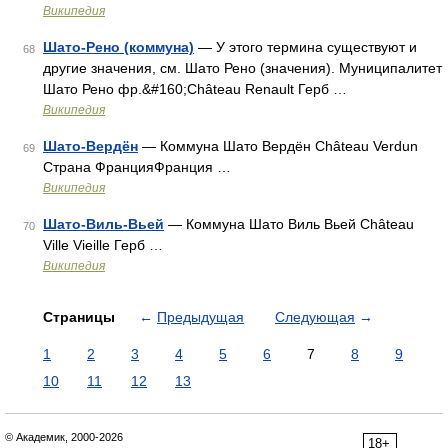
Википедия
Шато-Рено (коммуна)
— У этого термина существуют и
68
другие значения, см. Шато Рено (значения). Муниципалитет
Шато Рено фр.&#160;Château Renault Герб …
Википедия
Шато-Вердён
— Коммуна Шато Вердён Château Verdun
69
Страна ФранцияФранция …
Википедия
Шато-Виль-Вьей
— Коммуна Шато Виль Вьей Château
70
Ville Vieille Герб …
Википедия
Страницы
←
Предыдущая
Следующая
→
1
2
3
4
5
6
7
8
9
10
11
12
13
© Академик, 2000-2026
18+