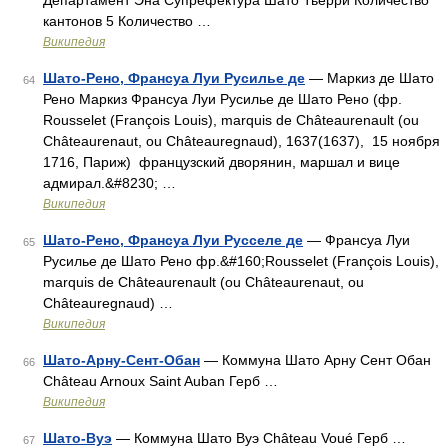
Департамент Эна Супрефектура Шато Тьерри Количество
кантонов 5 Количество …
Википедия
Шато-Рено, Франсуа Луи Русилье де
— Маркиз де Шато
64
Рено Маркиз Франсуа Луи Русилье де Шато Рено (фр.
Rousselet (François Louis), marquis de Châteaurenault (ou
Châteaurenaut, ou Châteauregnaud), 1637(1637), 15 ноября
1716, Париж) французский дворянин, маршал и вице
адмирал.&#8230; …
Википедия
Шато-Рено, Франсуа Луи Русселе де
— Франсуа Луи
65
Русилье де Шато Рено фр.&#160;Rousselet (François Louis),
marquis de Châteaurenault (ou Châteaurenaut, ou
Châteauregnaud) …
Википедия
Шато-Арну-Сент-Обан
— Коммуна Шато Арну Сент Обан
66
Château Arnoux Saint Auban Герб …
Википедия
Шато-Вуэ
— Коммуна Шато Вуэ Château Voué Герб …
67